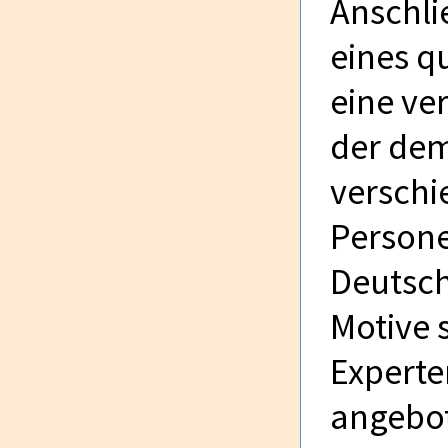
Anschli
eines q
eine ve
der dem
verschi
Person
Deutsc
Motive 
Experte
angebot