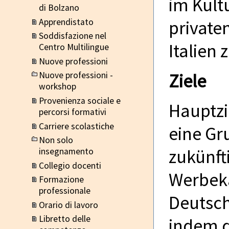
im Kult
di Bolzano
private
Apprendistato
Soddisfazione nel
Italien
Centro Multilingue
Nuove professioni
Ziele
Nuove professioni -
workshop
Provenienza sociale e
Hauptzie
percorsi formativi
Carriere scolastiche
eine Gr
Non solo
zukünft
insegnamento
Collegio docenti
Werbek
Formazione
professionale
Deutsch
Orario di lavoro
Libretto delle
indem d