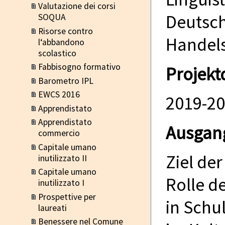
Valutazione dei corsi
Deutsch
SOQUA
Risorse contro
Handel
l‘abbandono
scolastico
Fabbisogno formativo
Projekt
Barometro IPL
EWCS 2016
2019-2
Apprendistato
Apprendistato
Ausgan
commercio
Capitale umano
Ziel der
inutilizzato II
Capitale umano
Rolle d
inutilizzato I
Prospettive per
in Schul
laureati
Benessere nel Comune