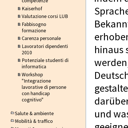
competenze
Sprache
Kaiserhof
Valutazione corsi LUB
Bekannt
Fabbisogno
formazione
erhoben
Carenza personale
Lavoratori dipendenti
hinaus 
2010
werden,
Potenziale studenti di
informatica
Deutsch
Workshop
"Integrazione
gestalt
lavorative di persone
con handicap
darüber
cognitivo"
und was
Salute & ambiente
Mobilità & traffico
geeigne