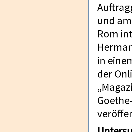
Auftrag
und am 
Rom int
Hermann
in ein
der Onl
„Magazi
Goethe-I
veröffe
Unters