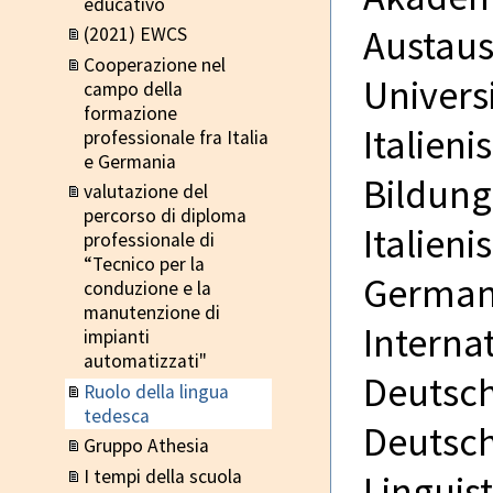
educativo
Austaus
(2021) EWCS
Cooperazione nel
Univers
campo della
formazione
Italieni
professionale fra Italia
e Germania
Bildung
valutazione del
percorso di diploma
Italieni
professionale di
“Tecnico per la
Germani
conduzione e la
manutenzione di
Interna
impianti
automatizzati"
Deutsch
Ruolo della lingua
tedesca
Deutsch
Gruppo Athesia
I tempi della scuola
Linguis