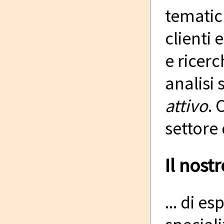
tematich
clienti 
e ricer
analisi 
attivo
. 
settore
Il nostr
... di e