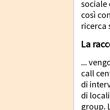
sociale 
così co
ricerca 
La racc
... ven
call cen
di inter
di loca
group. 