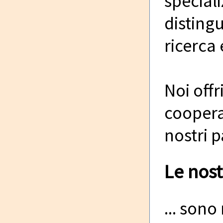
speciali
distingu
ricerca 
Noi offr
cooperaz
nostri p
Le nost
... sono