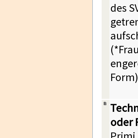
des S
getre
aufsc
(*Frau
enger
Form
Techn
oder 
Primi 