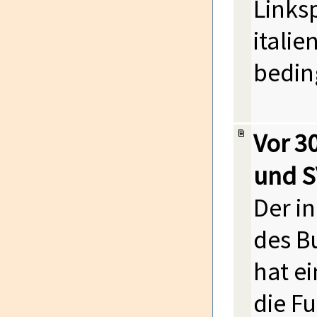
Links
itali
bedin
Vor 3
und S
Der i
des B
hat e
die F