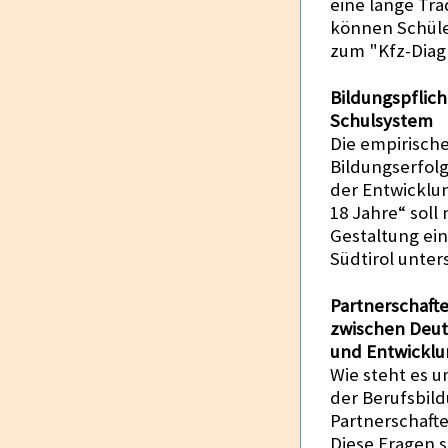
eine lange Trad
können Schüle
zum "Kfz-Diag
Bildungspflich
Schulsystem
Die empirisch
Bildungserfolg
der Entwicklun
18 Jahre“ soll
Gestaltung ein
Südtirol unter
Partnerschaft
zwischen Deuts
und Entwicklu
Wie steht es u
der Berufsbil
Partnerschaft
Diese Fragen 