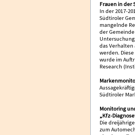
Frauen in der 
In der 2017-20
Südtiroler Ge
mangelnde Rep
der Gemeinden
Untersuchung
das Verhalten 
werden. Diese 
wurde im Auft
Research (Inst
Markenmonito
Aussagekräfti
Südtiroler Mar
Monitoring un
„Kfz-Diagnose
Die dreijährig
zum Automecha