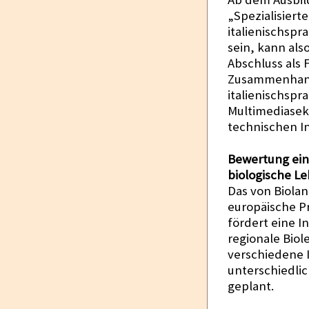
„Spezialisiert
italienischspr
sein, kann als
Abschluss als 
Zusammenhang
italienischspr
Multimediasek
technischen I
Bewertung ein
biologische L
Das von Biolan
europäische Pr
fördert eine 
regionale Biol
verschiedene
unterschiedlic
geplant.