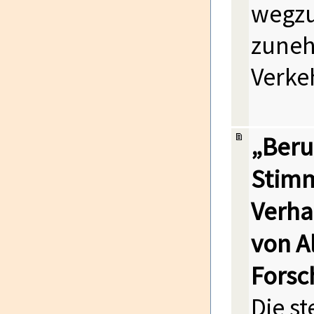
wegzu
zuneh
Verke
„Beru
Stimm
Verha
von A
Forsc
Die st