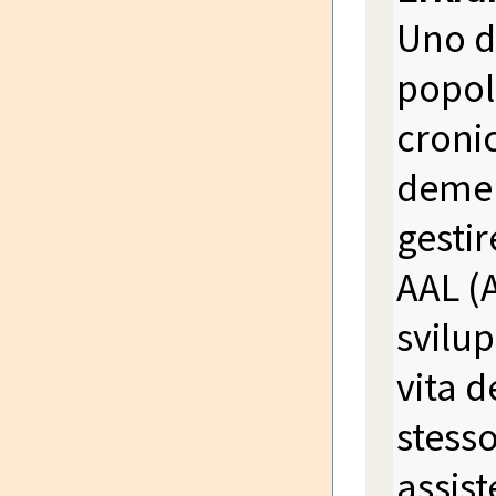
Uno de
popol
croni
demen
gesti
AAL (
svilup
vita d
stesso
assist