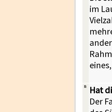
im La
Vielz
mehre
ander
Rahme
eines
Hat d
Der F