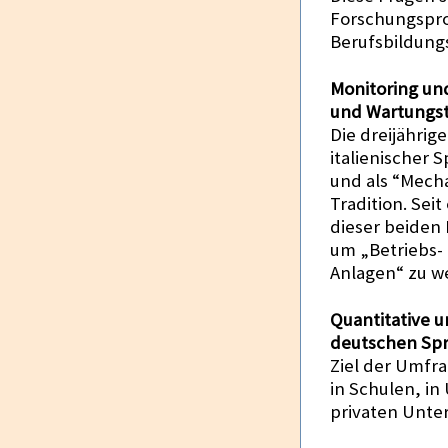
Forschungspro
Berufsbildun
Monitoring un
und Wartungst
Die dreijährig
italienischer 
und als “Mecha
Tradition. Sei
dieser beiden 
um „Betriebs-
Anlagen“ zu w
Quantitative u
deutschen Spra
Ziel der Umfra
in Schulen, in
privaten Unte