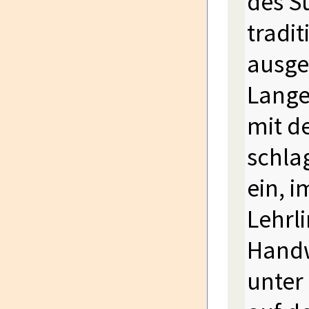
des S
tradi
ausge
Lange
mit d
schla
ein, 
Lehrli
Handw
unter