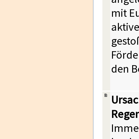
mit E
aktiv
gesto
Förde
den B
Ursac
Regen
Immer