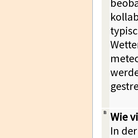
beoba
kolla
typis
Wette
meteo
werde
gestrei
Wie vi
In de