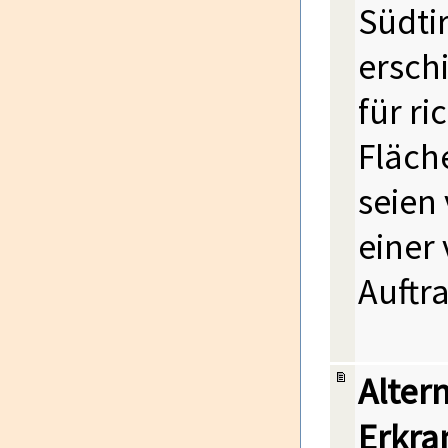
Südtir
ersch
für r
Fläche
seien 
einer
Auftr
Alter
Erkra