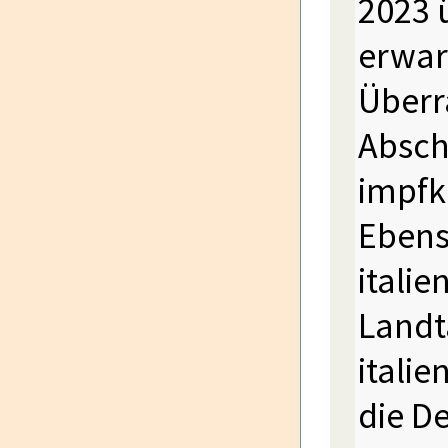
2023 
erwar
Überr
Absch
impfkr
Ebens
itali
Landt
italie
die D