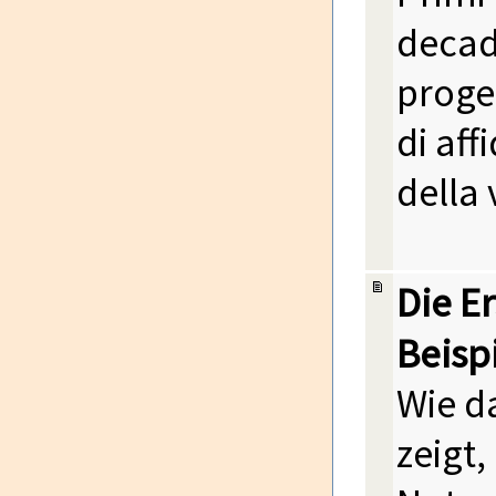
decad
proget
di aff
della 
Die E
Beisp
Wie d
zeigt