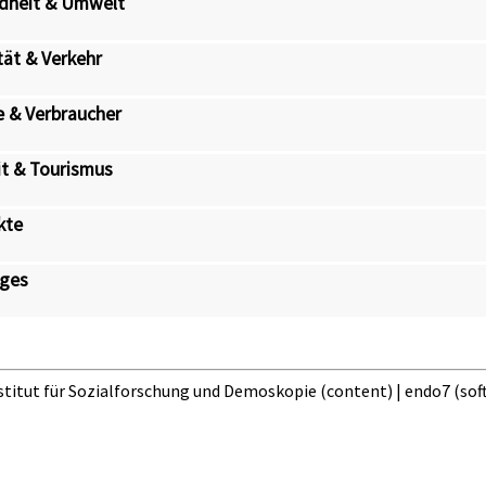
dheit & Umwelt
tät & Verkehr
 & Verbraucher
it & Tourismus
kte
iges
nstitut für Sozialforschung und Demoskopie (content) |
endo7
(sof