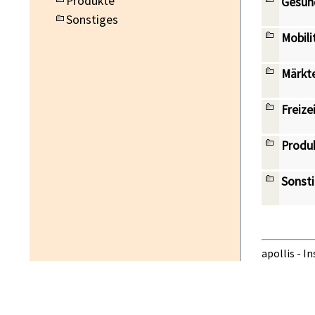
Produkte
Gesun
Sonstiges
Mobili
Märkte
Freize
Produ
Sonst
apollis - I