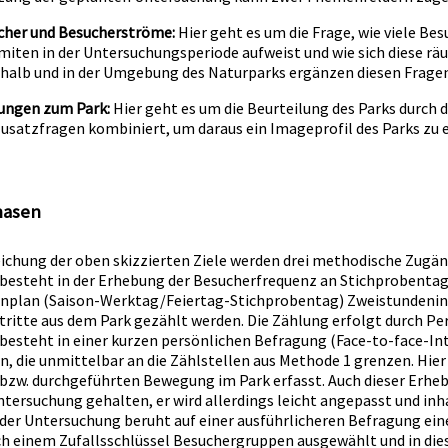
cher und Besucherströme:
Hier geht es um die Frage, wie viele Be
iten in der Untersuchungsperiode aufweist und wie sich diese räum
rhalb und in der Umgebung des Naturparks ergänzen diesen Frage
ungen zum Park:
Hier geht es um die Beurteilung des Parks durch 
usatzfragen kombiniert, um daraus ein Imageprofil des Parks zu e
hasen
reichung der oben skizzierten Ziele werden drei methodische Zugä
besteht in der Erhebung der Besucherfrequenz an Stichprobentag
nplan (Saison-Werktag/Feiertag-Stichprobentag) Zweistundeninte
stritte aus dem Park gezählt werden. Die Zählung erfolgt durch Pe
besteht in einer kurzen persönlichen Befragung (Face-to-face-In
n, die unmittelbar an die Zählstellen aus Methode 1 grenzen. Hier
bzw. durchgeführten Bewegung im Park erfasst. Auch dieser Erheb
tersuchung gehalten, er wird allerdings leicht angepasst und inha
der Untersuchung beruht auf einer ausführlicheren Befragung ein
h einem Zufallsschlüssel Besuchergruppen ausgewählt und in die