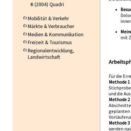
(2004) Quadri
Besu
Dolom
Mobilität & Verkehr
inne
Märkte & Verbraucher
Mein
Medien & Kommunikation
mit Z
Freizeit & Tourismus
Regionalentwicklung,
Landwirtschaft
Arbeitsp
Für die Er
Methode 1
Stichprobe
und die Au
Methode 2
Abschnitte
geplanten 
Vorläuferun
Methode 3
werden nac