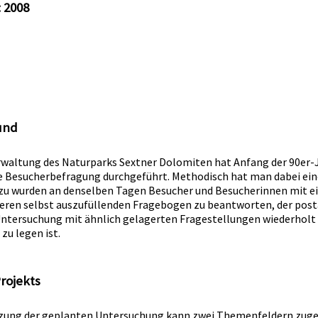
: 2008
und
rwaltung des Naturparks Sextner Dolomiten hat Anfang der 90er-
 Besucherbefragung durchgeführt. Methodisch hat man dabei ein
azu wurden an denselben Tagen Besucher und Besucherinnen mit e
eren selbst auszufüllenden Fragebogen zu beantworten, der posta
 Untersuchung mit ähnlich gelagerten Fragestellungen wiederholt 
zu legen ist.
Projekts
tzung der geplanten Untersuchung kann zwei Themenfeldern zug