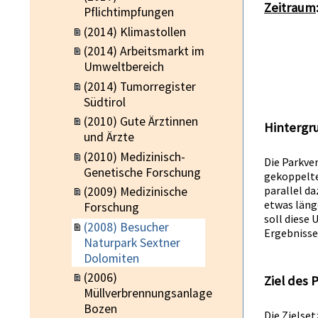
Zeitraum
Pflichtimpfungen
(2014) Klimastollen
(2014) Arbeitsmarkt im
Umweltbereich
(2014) Tumorregister
Südtirol
(2010) Gute Ärztinnen
Hintergr
und Ärzte
(2010) Medizinisch-
Die Parkve
Genetische Forschung
gekoppelte
parallel d
(2009) Medizinische
etwas läng
Forschung
soll diese
(2008) Besucher
Ergebnisse 
Naturpark Sextner
Dolomiten
(2006)
Ziel des 
Müllverbrennungsanlage
Bozen
Die Zielse