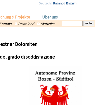
Deutsch
|
Italiano
|
English
schung & Projekte
Über uns
Kontakt
Download
Aktuelles
extner Dolomiten
e del grado di soddisfazione