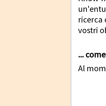
un'entu
ricerca 
vostri o
... come
Al mome