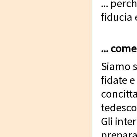
... per
fiducia 
... come
Siamo s
fidate e
concitta
tedesco 
Gli inte
prepara