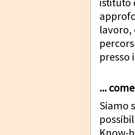
istitut
approfo
lavoro, 
percors
presso i
... com
Siamo s
possibi
Know-ho