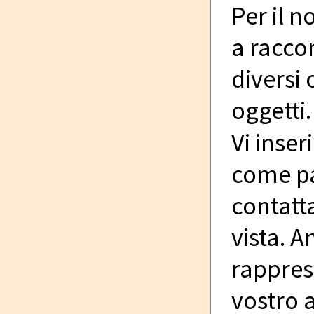
Per il 
a raccon
diversi 
oggetti.
Vi inse
come pa
contatt
vista. 
rappres
vostro a