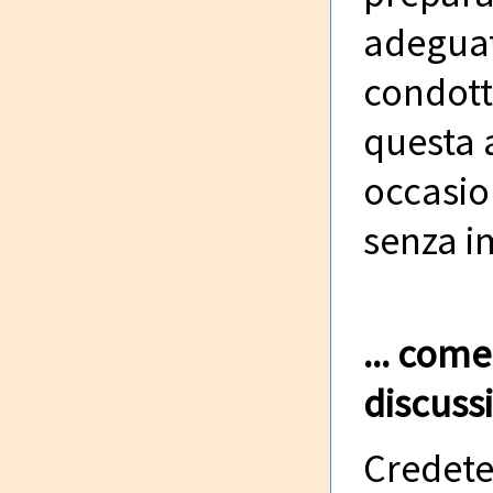
adeguat
condotte
questa 
occasion
senza 
... com
discuss
Credete