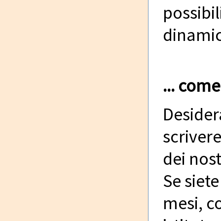
possibil
dinamic
... com
Desidera
scrivere
dei nost
Se siete
mesi, co